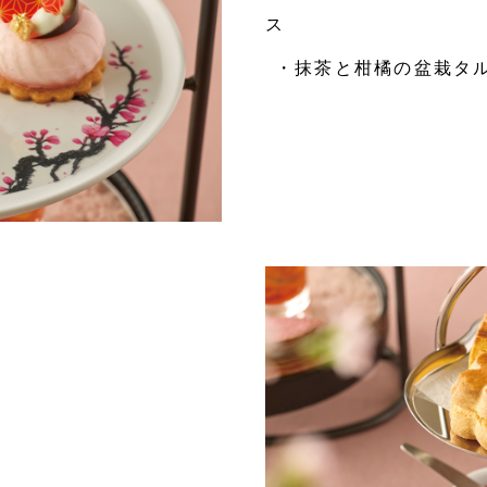
ス
・抹茶と柑橘の盆栽タ