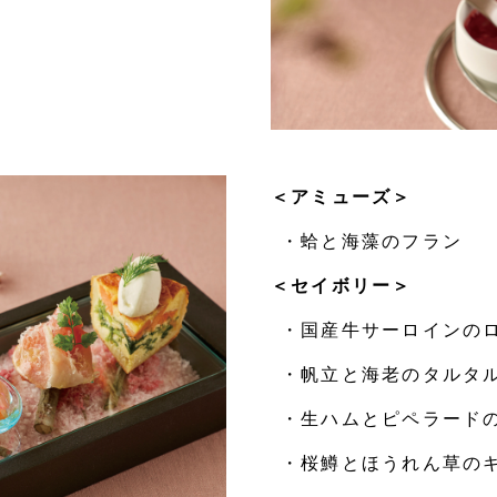
＜アミューズ＞
・蛤と海藻のフラン
＜セイボリー＞
・国産牛サーロインの
・帆立と海老のタルタル
・生ハムとピペラード
・桜鱒とほうれん草の