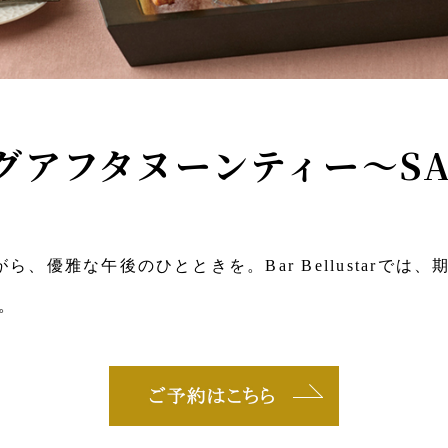
グアフタヌーンティー〜SA
ら、優雅な午後のひとときを。Bar Bellustarで
。