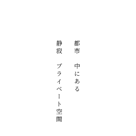
電気設備点検に伴う停電のお知らせ
客室階における工事のお知らせ
東京都 宿泊税改正のお知らせ
静寂のプライベート空間
静寂のプライベート空間
都市の中にある
都市の中にある