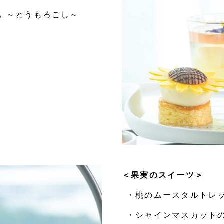
 ～とうもろこし～
＜果実のスイーツ＞
・桃のムースタルトレ
・シャインマスカット