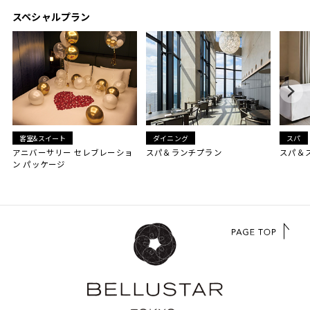
スペシャルプラン
客室&スイート
ダイニング
スパ
アニバーサリー セレブレーショ
スパ＆ランチプラン
スパ＆
ン パッケージ